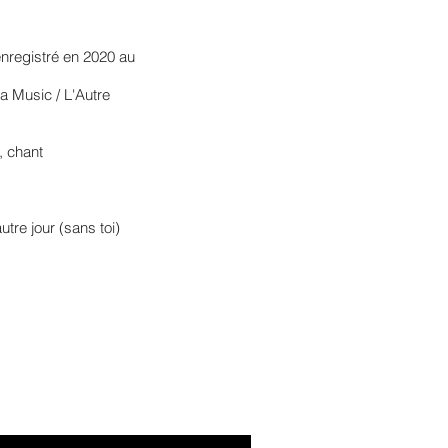
registré en 2020 au
ya Music / L'Autre
, chant
tre jour (sans toi)