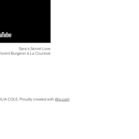
Sara's Secret Love
 Florent Burgevin à La Coursive
ILIA COLE. Proudly created with
Wix.com